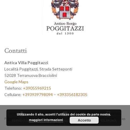
Contatti
Antica Villa Poggitazzi
Località Poggitazzi, Strada Setteponti
52028 Terranuova Bracciolini
Google Maps
Telefono:
+39055969215
Cellulare:
+393939798094
–
+393356182305
Termini e Condizioni
-
Privacy e cookies
- Copyright © 2003 - 2016 Antica Villa
Utilizzando il sito, accetti l'utilizzo dei cookie da parte nostra.
Poggitazzi | Site Map - p.i./c.f. 00124830514 - C.C.I.A.A. 35770, Rea Arezzo 1076/56, Cap.
maggiori informazioni
Accetto
PREVENTIVO
PRENOTA
TELEFONA
soc. i.v. 77.000 €