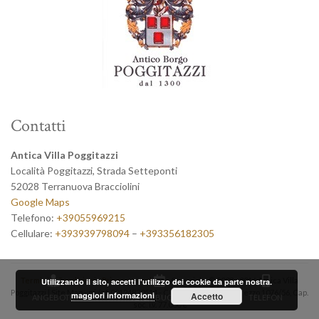
Contatti
Antica Villa Poggitazzi
Località Poggitazzi, Strada Setteponti
52028 Terranuova Bracciolini
Google Maps
Telefono:
+39055969215
Cellulare:
+393939798094
–
+393356182305
Termini e Condizioni
-
Privacy e cookies
- Copyright © 2003 - 2016 Antica Villa
Utilizzando il sito, accetti l'utilizzo dei cookie da parte nostra.
Poggitazzi | Site Map - p.i./c.f. 00124830514 - C.C.I.A.A. 35770, Rea Arezzo 1076/56, Cap.
maggiori informazioni
Accetto
ANGEBOTE
JETZT BUCHEN
TELEFON
soc. i.v. 77.000 €